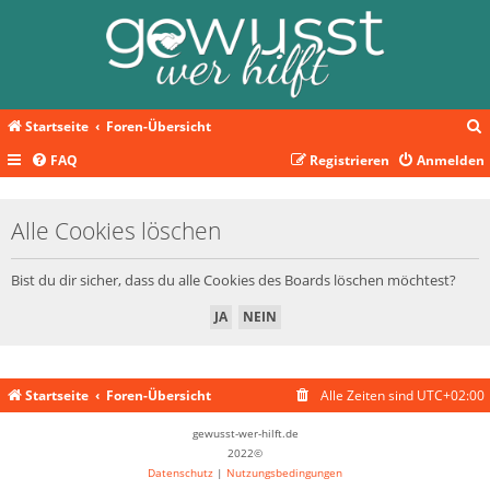
Startseite
Foren-Übersicht
FAQ
Registrieren
Anmelden
c
Alle Cookies löschen
Bist du dir sicher, dass du alle Cookies des Boards löschen möchtest?
Startseite
Foren-Übersicht
Alle Zeiten sind
UTC+02:00
gewusst-wer-hilft.de
2022©
Datenschutz
|
Nutzungsbedingungen