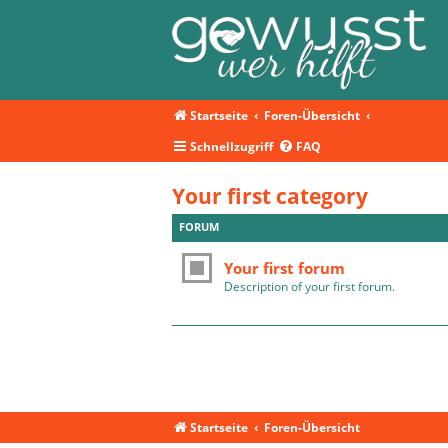
Startseite
Foren-Übersicht
Schnellzugriff
FAQ
Your first category
FORUM
Your first forum
Description of your first forum.
Startseite
Foren-Übersicht