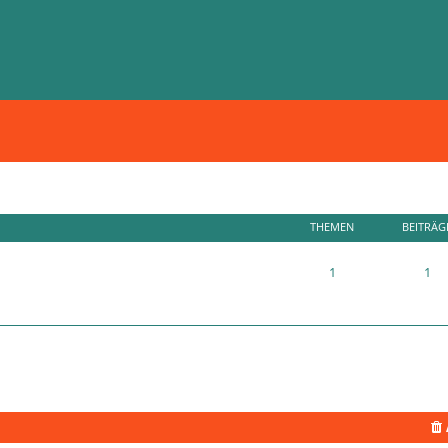
THEMEN
BEITRÄG
1
1