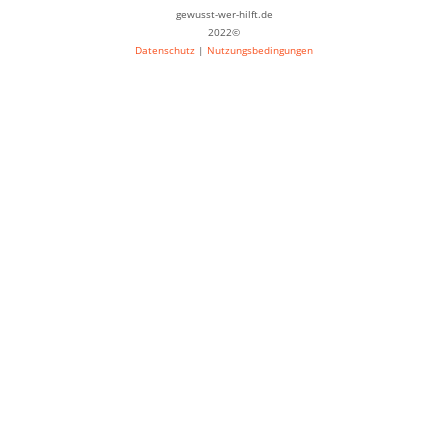
gewusst-wer-hilft.de
2022©
Datenschutz
|
Nutzungsbedingungen