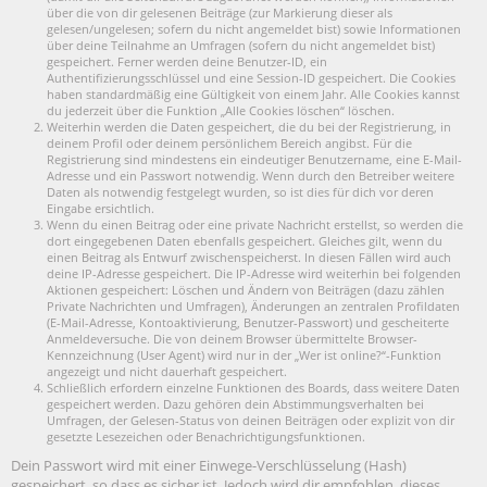
über die von dir gelesenen Beiträge (zur Markierung dieser als
gelesen/ungelesen; sofern du nicht angemeldet bist) sowie Informationen
über deine Teilnahme an Umfragen (sofern du nicht angemeldet bist)
gespeichert. Ferner werden deine Benutzer-ID, ein
Authentifizierungsschlüssel und eine Session-ID gespeichert. Die Cookies
haben standardmäßig eine Gültigkeit von einem Jahr. Alle Cookies kannst
du jederzeit über die Funktion „Alle Cookies löschen“ löschen.
Weiterhin werden die Daten gespeichert, die du bei der Registrierung, in
deinem Profil oder deinem persönlichem Bereich angibst. Für die
Registrierung sind mindestens ein eindeutiger Benutzername, eine E-Mail-
Adresse und ein Passwort notwendig. Wenn durch den Betreiber weitere
Daten als notwendig festgelegt wurden, so ist dies für dich vor deren
Eingabe ersichtlich.
Wenn du einen Beitrag oder eine private Nachricht erstellst, so werden die
dort eingegebenen Daten ebenfalls gespeichert. Gleiches gilt, wenn du
einen Beitrag als Entwurf zwischenspeicherst. In diesen Fällen wird auch
deine IP-Adresse gespeichert. Die IP-Adresse wird weiterhin bei folgenden
Aktionen gespeichert: Löschen und Ändern von Beiträgen (dazu zählen
Private Nachrichten und Umfragen), Änderungen an zentralen Profildaten
(E-Mail-Adresse, Kontoaktivierung, Benutzer-Passwort) und gescheiterte
Anmeldeversuche. Die von deinem Browser übermittelte Browser-
Kennzeichnung (User Agent) wird nur in der „Wer ist online?“-Funktion
angezeigt und nicht dauerhaft gespeichert.
Schließlich erfordern einzelne Funktionen des Boards, dass weitere Daten
gespeichert werden. Dazu gehören dein Abstimmungsverhalten bei
Umfragen, der Gelesen-Status von deinen Beiträgen oder explizit von dir
gesetzte Lesezeichen oder Benachrichtigungsfunktionen.
Dein Passwort wird mit einer Einwege-Verschlüsselung (Hash)
gespeichert, so dass es sicher ist. Jedoch wird dir empfohlen, dieses