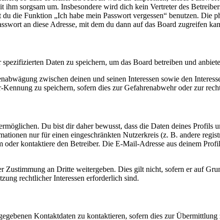
it ihm sorgsam um. Insbesondere wird dich kein Vertreter des Betreibe
nst du die Funktion „Ich habe mein Passwort vergessen“ benutzen. Di
asswort an diese Adresse, mit dem du dann auf das Board zugreifen kan
r spezifizierten Daten zu speichern, um das Board betreiben und anbiet
ssenabwägung zwischen deinen und seinen Interessen sowie den Interes
-Kennung zu speichern, sofern dies zur Gefahrenabwehr oder zur recht
möglichen. Du bist dir daher bewusst, dass die Daten deines Profils und
mationen nur für einen eingeschränkten Nutzerkreis (z. B. andere regist
oder kontaktiere den Betreiber. Die E-Mail-Adresse aus deinem Profil 
r Zustimmung an Dritte weitergeben. Dies gilt nicht, sofern er auf Gr
zung rechtlicher Interessen erforderlich sind.
ngegebenen Kontaktdaten zu kontaktieren, sofern dies zur Übermittlung z