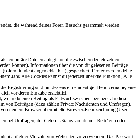
verwendet, die während deines Foren-Besuchs gesammelt werden.
als temporäre Dateien ablegt und die zwischen den einzelnen
 werden können), Informationen über die von dir gelesenen Beiträge
 (sofern du nicht angemeldet bist) gespeichert. Ferner werden deine
inem Jahr. Alle Cookies kannst du jederzeit über die Funktion „Alle
 die Registrierung sind mindestens ein eindeutiger Benutzername, eine
dich vor deren Eingabe ersichtlich.
lt, wenn du einen Beitrag als Entwurf zwischenspeicherst. In diesen
ern von Beiträgen (dazu zählen Private Nachrichten und Umfragen),
ie von deinem Browser übermittelte Browser-Kennzeichnung (User
ten bei Umfragen, der Gelesen-Status von deinen Beiträgen oder
t nicht auf einer Vielzahl von Webseiten zu verwenden. Das Passwort