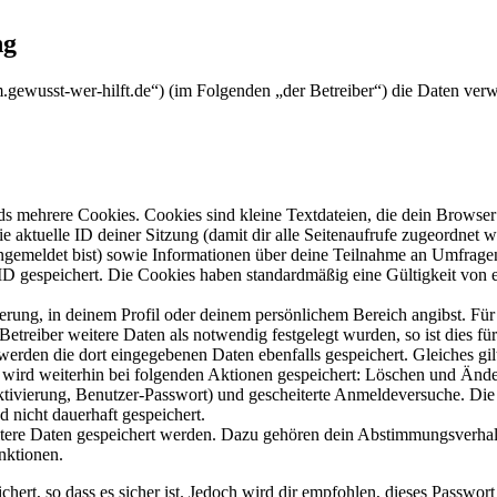
ng
orum.gewusst-wer-hilft.de“) (im Folgenden „der Betreiber“) die Daten 
s mehrere Cookies. Cookies sind kleine Textdateien, die dein Browser 
ie aktuelle ID deiner Sitzung (damit dir alle Seitenaufrufe zugeordnet
angemeldet bist) sowie Informationen über deine Teilnahme an Umfragen
ID gespeichert. Die Cookies haben standardmäßig eine Gültigkeit von e
ierung, in deinem Profil oder deinem persönlichem Bereich angibst. Für
reiber weitere Daten als notwendig festgelegt wurden, so ist dies für 
 werden die dort eingegebenen Daten ebenfalls gespeichert. Gleiches gi
e wird weiterhin bei folgenden Aktionen gespeichert: Löschen und Änd
ktivierung, Benutzer-Passwort) und gescheiterte Anmeldeversuche. D
d nicht dauerhaft gespeichert.
eitere Daten gespeichert werden. Dazu gehören dein Abstimmungsverhal
nktionen.
ert, so dass es sicher ist. Jedoch wird dir empfohlen, dieses Passwor