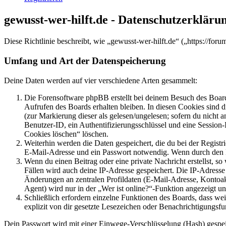
gewusst-wer-hilft.de - Datenschutzerkläru
Diese Richtlinie beschreibt, wie „gewusst-wer-hilft.de“ („https://f
Umfang und Art der Datenspeicherung
Deine Daten werden auf vier verschiedene Arten gesammelt:
Die Forensoftware phpBB erstellt bei deinem Besuch des Board
Aufrufen des Boards erhalten bleiben. In diesen Cookies sind d
(zur Markierung dieser als gelesen/ungelesen; sofern du nicht 
Benutzer-ID, ein Authentifizierungsschlüssel und eine Session-
Cookies löschen“ löschen.
Weiterhin werden die Daten gespeichert, die du bei der Registr
E-Mail-Adresse und ein Passwort notwendig. Wenn durch den Bet
Wenn du einen Beitrag oder eine private Nachricht erstellst, so
Fällen wird auch deine IP-Adresse gespeichert. Die IP-Adress
Änderungen an zentralen Profildaten (E-Mail-Adresse, Kontoa
Agent) wird nur in der „Wer ist online?“-Funktion angezeigt un
Schließlich erfordern einzelne Funktionen des Boards, dass w
explizit von dir gesetzte Lesezeichen oder Benachrichtigungsfu
Dein Passwort wird mit einer Einwege-Verschlüsselung (Hash) gespeich