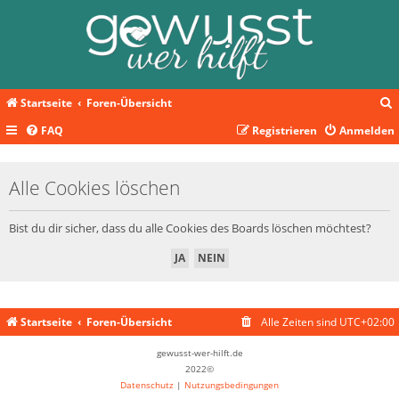
Startseite
Foren-Übersicht
FAQ
Registrieren
Anmelden
c
Alle Cookies löschen
Bist du dir sicher, dass du alle Cookies des Boards löschen möchtest?
Startseite
Foren-Übersicht
Alle Zeiten sind
UTC+02:00
gewusst-wer-hilft.de
2022©
Datenschutz
|
Nutzungsbedingungen