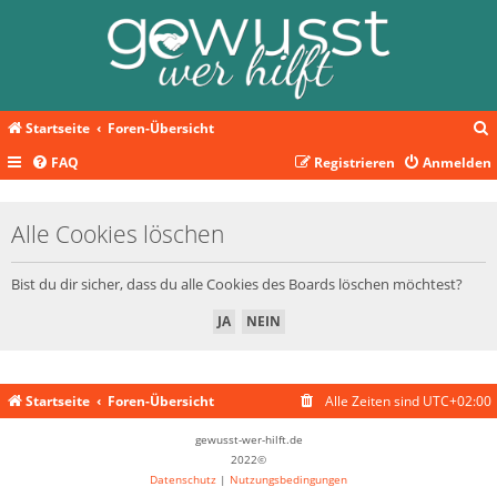
Startseite
Foren-Übersicht
FAQ
Registrieren
Anmelden
c
Alle Cookies löschen
Bist du dir sicher, dass du alle Cookies des Boards löschen möchtest?
Startseite
Foren-Übersicht
Alle Zeiten sind
UTC+02:00
gewusst-wer-hilft.de
2022©
Datenschutz
|
Nutzungsbedingungen