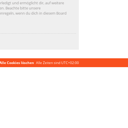
ledigt und ermöglicht dir, auf weitere
en. Beachte bitte unsere
enregeln, wenn du dich in diesem Board
Alle Cookies löschen
Alle Zeiten sind
UTC+02:00