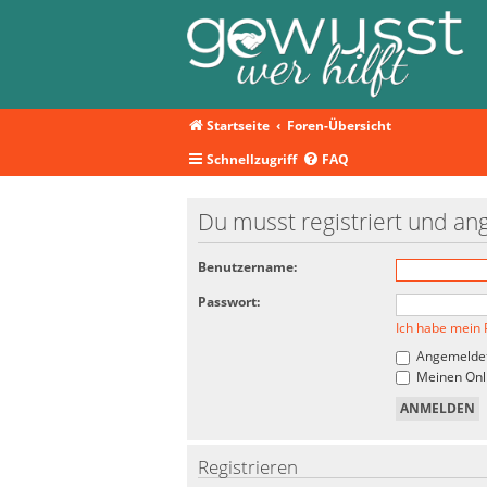
Startseite
Foren-Übersicht
Schnellzugriff
FAQ
Du musst registriert und an
Benutzername:
Passwort:
Ich habe mein 
Angemeldet
Meinen Onli
Registrieren