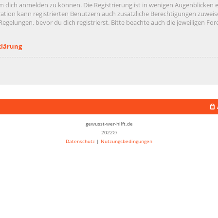
m dich anmelden zu können. Die Registrierung ist in wenigen Augenblicken er
ation kann registrierten Benutzern auch zusätzliche Berechtigungen zuweis
lungen, bevor du dich registrierst. Bitte beachte auch die jeweiligen For
klärung
gewusst-wer-hilft.de
2022©
Datenschutz
|
Nutzungsbedingungen