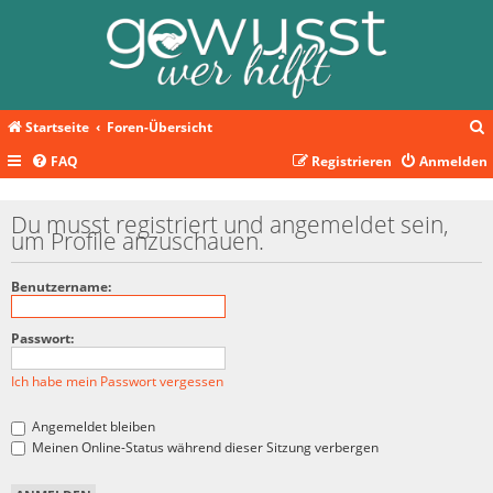
Startseite
Foren-Übersicht
FAQ
Registrieren
Anmelden
c
Du musst registriert und angemeldet sein,
um Profile anzuschauen.
Benutzername:
Passwort:
Ich habe mein Passwort vergessen
Angemeldet bleiben
Meinen Online-Status während dieser Sitzung verbergen