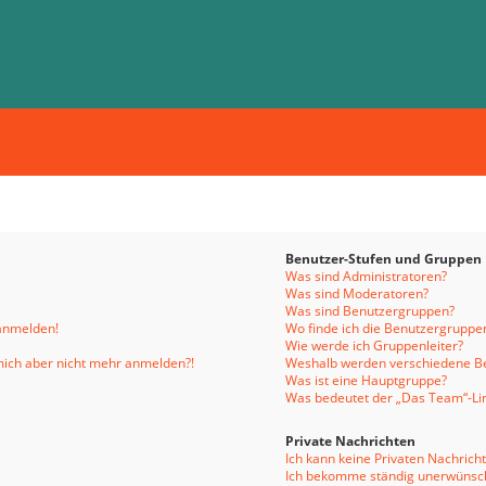
Benutzer-Stufen und Gruppen
Was sind Administratoren?
Was sind Moderatoren?
Was sind Benutzergruppen?
 anmelden!
Wo finde ich die Benutzergruppen
Wie werde ich Gruppenleiter?
n mich aber nicht mehr anmelden?!
Weshalb werden verschiedene Be
Was ist eine Hauptgruppe?
Was bedeutet der „Das Team“-Link
Private Nachrichten
Ich kann keine Privaten Nachrich
Ich bekomme ständig unerwünsch