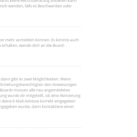
s Boards keine Rechtsberatung anbieten kann
h mich wenden, falls es Beschwerden oder
utzer mehr anmelden können. Es könnte auch
u erhalten, wende dich an die Board-
 dann gibt es zwei Möglichkeiten. Wenn
ner Erziehungsberechtigten den Anweisungen
gen Boards müssen alle neu angemeldeten
ung wurde dir mitgeteilt, ob eine Aktivierung
u deine E-Mail-Adresse korrekt eingegeben
 eingegeben wurde, dann kontaktiere einen