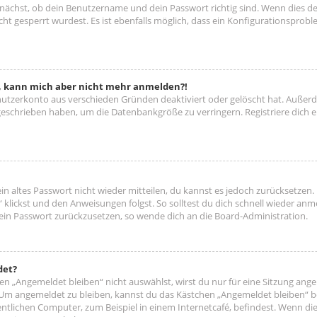
unächst, ob dein Benutzername und dein Passwort richtig sind. Wenn dies der
ht gesperrt wurdest. Es ist ebenfalls möglich, dass ein Konfigurationsproble
rt, kann mich aber nicht mehr anmelden?!
enutzerkonto aus verschieden Gründen deaktiviert oder gelöscht hat. Außer
e geschrieben haben, um die Datenbankgröße zu verringern. Registriere dich
ein altes Passwort nicht wieder mitteilen, du kannst es jedoch zurücksetzen
 klickst und den Anweisungen folgst. So solltest du dich schnell wieder an
 dein Passwort zurückzusetzen, so wende dich an die Board-Administration.
det?
 „Angemeldet bleiben“ nicht auswählst, wirst du nur für eine Sitzung ang
 Um angemeldet zu bleiben, kannst du das Kästchen „Angemeldet bleiben“ b
tlichen Computer, zum Beispiel in einem Internetcafé, befindest. Wenn die