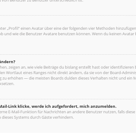
ter „Profil“ einen Avatar über eine der folgenden vier Methoden hinzufügen
b und wie die Benutzer Avatare benutzen können. Wenn du keinen Avatar be
 ändern?
n, zeigen an, wie viele Beiträge du bislang erstellt hast oder identifizie
n Wortlaut eines Ranges nicht direkt ändern, da sie von der Board-Administ
ng zu erhöhen — die meisten Boards dulden dieses Verhalten nicht und ein 
ksetzen.
ail-Link klicke, werde ich aufgefordert, mich anzumelden.
terne E-Mail-Funktion für Nachrichten an andere Benutzer nutzen, falls diese
 dieses Systems durch Gäste verhindern.