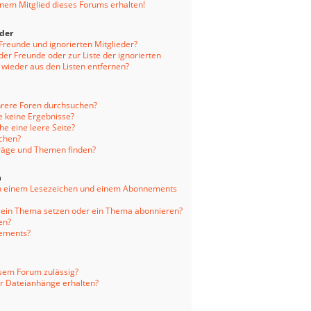
inem Mitglied dieses Forums erhalten!
eder
 Freunde und ignorierten Mitglieder?
 der Freunde oder zur Liste der ignorierten
 wieder aus den Listen entfernen?
hrere Foren durchsuchen?
e keine Ergebnisse?
e eine leere Seite?
uchen?
träge und Themen finden?
n
en einem Lesezeichen und einem Abonnements
f ein Thema setzen oder ein Thema abonnieren?
en?
nements?
sem Forum zulässig?
er Dateianhänge erhalten?