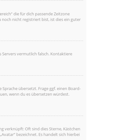
Bereich“ die für dich passende Zeitzone
ch nicht registriert bist, ist dies ein guter
es Servers vermutlich falsch. Kontaktiere
 Sprache übersetzt. Frage ggf. einen Board-
freuen, wenn du es übersetzen würdest.
g verknüpft: Oft sind dies Sterne, Kästchen
Avatar“ bezeichnet. Es handelt sich hierbei