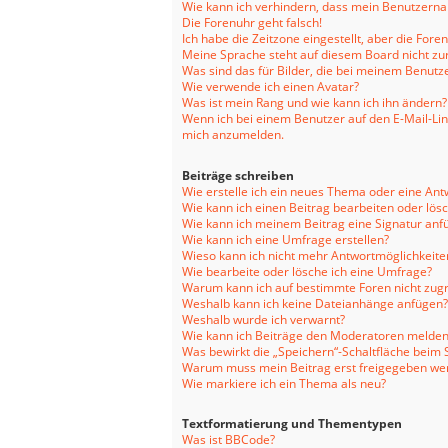
Wie kann ich verhindern, dass mein Benutzernam
Die Forenuhr geht falsch!
Ich habe die Zeitzone eingestellt, aber die For
Meine Sprache steht auf diesem Board nicht zu
Was sind das für Bilder, die bei meinem Benu
Wie verwende ich einen Avatar?
Was ist mein Rang und wie kann ich ihn ändern?
Wenn ich bei einem Benutzer auf den E-Mail-Link
mich anzumelden.
Beiträge schreiben
Wie erstelle ich ein neues Thema oder eine Ant
Wie kann ich einen Beitrag bearbeiten oder lös
Wie kann ich meinem Beitrag eine Signatur anf
Wie kann ich eine Umfrage erstellen?
Wieso kann ich nicht mehr Antwortmöglichkeiten
Wie bearbeite oder lösche ich eine Umfrage?
Warum kann ich auf bestimmte Foren nicht zugr
Weshalb kann ich keine Dateianhänge anfügen?
Weshalb wurde ich verwarnt?
Wie kann ich Beiträge den Moderatoren melden
Was bewirkt die „Speichern“-Schaltfläche beim 
Warum muss mein Beitrag erst freigegeben we
Wie markiere ich ein Thema als neu?
Textformatierung und Thementypen
Was ist BBCode?