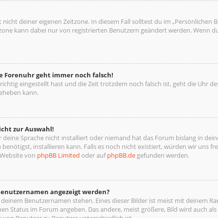
 nicht deiner eigenen Zeitzone. In diesem Fall solltest du im „Persönlichen 
eitzone kann dabei nur von registrierten Benutzern geändert werden. Wenn du no
die Forenuhr geht immer noch falsch!
richtig eingestellt hast und die Zeit trotzdem noch falsch ist, geht die Uhr d
beheben kann.
icht zur Auswahl!
deine Sprache nicht installiert oder niemand hat das Forum bislang in deine
benötigst, installieren kann. Falls es noch nicht existiert, würden wir uns 
 Website von
phpBB Limited
oder auf
phpBB.de
gefunden werden.
m Benutzernamen angezeigt werden?
i deinem Benutzernamen stehen. Eines dieser Bilder ist meist mit deinem Ran
nen Status im Forum angeben. Das andere, meist größere, Bild wird auch als „
s von Benutzer zu Benutzer unterschiedlich ist.