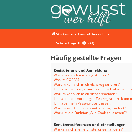
Startseite
Foren-Übersicht
Schnellzugriff
FAQ
Häufig gestellte Fragen
Registrierung und Anmeldung
Wozu muss ich mich registrieren?
Was ist COPPA?
Warum kann ich mich nicht registrieren?
Ich habe mich registriert, kann mich aber nicht
Warum kann ich mich nicht anmelden?
Ich habe mich vor einiger Zeit registriert, kan
Ich habe mein Passwort vergessen!
Warum werde ich automatisch abgemeldet?
Wozu ist die Funktion „Alle Cookies löschen“?
Benutzerpräferenzen und -einstellungen
Wie kann ich meine Einstellungen ändern?