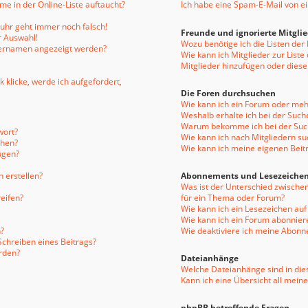
e in der Online-Liste auftaucht?
Ich habe eine Spam-E-Mail von e
enuhr geht immer noch falsch!
Freunde und ignorierte Mitgli
r Auswahl!
Wozu benötige ich die Listen der
tzernamen angezeigt werden?
Wie kann ich Mitglieder zur Liste
Mitglieder hinzufügen oder diese
 klicke, werde ich aufgefordert,
Die Foren durchsuchen
Wie kann ich ein Forum oder me
Weshalb erhalte ich bei der Such
Warum bekomme ich bei der Such
wort?
Wie kann ich nach Mitgliedern s
chen?
Wie kann ich meine eigenen Bei
ügen?
 erstellen?
Abonnements und Lesezeiche
Was ist der Unterschied zwisch
eifen?
für ein Thema oder Forum?
Wie kann ich ein Lesezeichen au
Wie kann ich ein Forum abonnier
?
Wie deaktiviere ich meine Abon
Schreiben eines Beitrags?
rden?
Dateianhänge
Welche Dateianhänge sind in die
Kann ich eine Übersicht all mein
phpBB betreffende Fragen