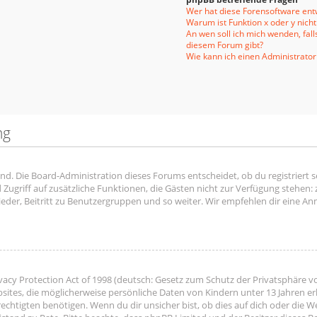
Wer hat diese Forensoftware entw
Warum ist Funktion x oder y nicht
An wen soll ich mich wenden, fal
diesem Forum gibt?
Wie kann ich einen Administrator
ng
end. Die Board-Administration dieses Forums entscheidet, ob du registriert s
ied Zugriff auf zusätzliche Funktionen, die Gästen nicht zur Verfügung stehen:
der, Beitritt zu Benutzergruppen und so weiter. Wir empfehlen dir eine Anme
acy Protection Act of 1998 (deutsch: Gesetz zum Schutz der Privatsphäre vo
bsites, die möglicherweise persönliche Daten von Kindern unter 13 Jahren e
htigten benötigen. Wenn du dir unsicher bist, ob dies auf dich oder die Web