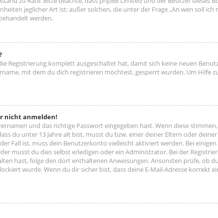
 Beistand zu Rate. Bitte beachte, dass phpBB Limited und der Besitzer diese
nheiten jeglicher Art ist; außer solchen, die unter der Frage „An wen soll ic
 behandelt werden.
?
 die Registrierung komplett ausgeschaltet hat, damit sich keine neuen Ben
ername, mit dem du dich registrieren möchtest, gesperrt wurden. Um Hilfe z
er nicht anmelden!
tzernamen und das richtige Passwort eingegeben hast. Wenn diese stimmen,
dass du unter 13 Jahre alt bist, musst du bzw. einer deiner Eltern oder dei
 der Fall ist, muss dein Benutzerkonto vielleicht aktiviert werden. Bei eini
der musst du dies selbst erledigen oder ein Administrator. Bei der Registrier
halten hast, folge den dort enthaltenen Anweisungen. Ansonsten prüfe, ob d
lockiert wurde. Wenn du dir sicher bist, dass deine E-Mail-Adresse korrekt