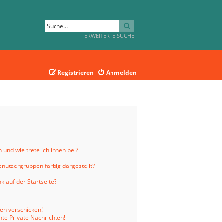
SUCHE
ERWEITERTE SUCHE
Registrieren
Anmelden
 und wie trete ich ihnen bei?
nutzergruppen farbig dargestellt?
 auf der Startseite?
ten verschicken!
te Private Nachrichten!