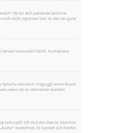
Bereich“ die für dich passende Zeitzone
ch nicht registriert bist, ist dies ein guter
es Servers vermutlich falsch. Kontaktiere
 Sprache übersetzt. Frage ggf. einen Board-
freuen, wenn du es übersetzen würdest.
g verknüpft: Oft sind dies Sterne, Kästchen
Avatar“ bezeichnet. Es handelt sich hierbei