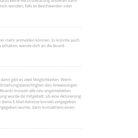
s Boards keine Rechtsberatung anbieten kann
h mich wenden, falls es Beschwerden oder
utzer mehr anmelden können. Es könnte auch
u erhalten, wende dich an die Board-
 dann gibt es zwei Möglichkeiten. Wenn
ner Erziehungsberechtigten den Anweisungen
gen Boards müssen alle neu angemeldeten
ung wurde dir mitgeteilt, ob eine Aktivierung
u deine E-Mail-Adresse korrekt eingegeben
 eingegeben wurde, dann kontaktiere einen