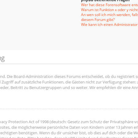
Wer hat diese Forensoftware entw
Warum ist Funktion x oder y nicht
An wen soll ich mich wenden, fal
diesem Forum gibt?
Wie kann ich einen Administrator
ng
end. Die Board-Administration dieses Forums entscheidet, ob du registriert s
ied Zugriff auf zusätzliche Funktionen, die Gästen nicht zur Verfügung stehen:
der, Beitritt zu Benutzergruppen und so weiter. Wir empfehlen dir eine Anme
acy Protection Act of 1998 (deutsch: Gesetz zum Schutz der Privatsphäre vo
bsites, die möglicherweise persönliche Daten von Kindern unter 13 Jahren e
htigten benötigen. Wenn du dir unsicher bist, ob dies auf dich oder die Web