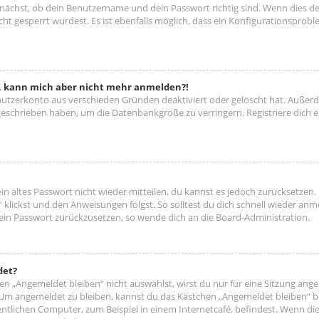
unächst, ob dein Benutzername und dein Passwort richtig sind. Wenn dies der
ht gesperrt wurdest. Es ist ebenfalls möglich, dass ein Konfigurationsproble
rt, kann mich aber nicht mehr anmelden?!
enutzerkonto aus verschieden Gründen deaktiviert oder gelöscht hat. Außer
e geschrieben haben, um die Datenbankgröße zu verringern. Registriere dich
ein altes Passwort nicht wieder mitteilen, du kannst es jedoch zurücksetzen
 klickst und den Anweisungen folgst. So solltest du dich schnell wieder an
 dein Passwort zurückzusetzen, so wende dich an die Board-Administration.
det?
 „Angemeldet bleiben“ nicht auswählst, wirst du nur für eine Sitzung ang
 Um angemeldet zu bleiben, kannst du das Kästchen „Angemeldet bleiben“ b
tlichen Computer, zum Beispiel in einem Internetcafé, befindest. Wenn die