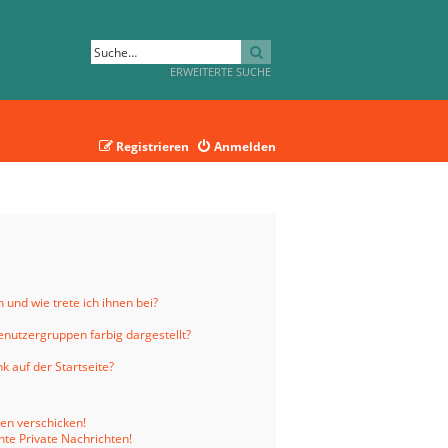
SUCHE
ERWEITERTE SUCHE
Registrieren
Anmelden
 und wie trete ich ihnen bei?
nutzergruppen farbig dargestellt?
 auf der Startseite?
ten verschicken!
te Private Nachrichten!