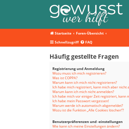
Startseite
Foren-Übersicht
Schnellzugriff
FAQ
Häufig gestellte Fragen
Registrierung und Anmeldung
Wozu muss ich mich registrieren?
Was ist COPPA?
Warum kann ich mich nicht registrieren?
Ich habe mich registriert, kann mich aber nicht
Warum kann ich mich nicht anmelden?
Ich habe mich vor einiger Zeit registriert, kan
Ich habe mein Passwort vergessen!
Warum werde ich automatisch abgemeldet?
Wozu ist die Funktion „Alle Cookies löschen“?
Benutzerpräferenzen und -einstellungen
Wie kann ich meine Einstellungen ändern?