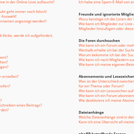
e in der Online-Liste auftaucht?
Ich habe eine Spam-E-Mail von e
enuhr geht immer noch falsch!
Freunde und ignorierte Mitgli
r Auswahl!
Wozu benötige ich die Listen der
tzernamen angezeigt werden?
Wie kann ich Mitglieder zur Liste
Mitglieder hinzufügen oder diese
 klicke, werde ich aufgefordert,
Die Foren durchsuchen
Wie kann ich ein Forum oder me
Weshalb erhalte ich bei der Such
Warum bekomme ich bei der Such
wort?
Wie kann ich nach Mitgliedern s
chen?
Wie kann ich meine eigenen Bei
ügen?
 erstellen?
Abonnements und Lesezeiche
Was ist der Unterschied zwisch
eifen?
für ein Thema oder Forum?
Wie kann ich ein Lesezeichen au
Wie kann ich ein Forum abonnier
?
Wie deaktiviere ich meine Abon
Schreiben eines Beitrags?
rden?
Dateianhänge
Welche Dateianhänge sind in die
Kann ich eine Übersicht all mein
phpBB betreffende Fragen