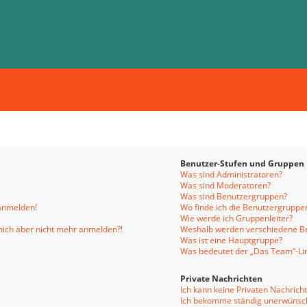
Benutzer-Stufen und Gruppen
Was sind Administratoren?
Was sind Moderatoren?
Was sind Benutzergruppen?
 anmelden!
Wo finde ich die Benutzergruppen
Wie werde ich Gruppenleiter?
n mich aber nicht mehr anmelden?!
Weshalb werden verschiedene Be
Was ist eine Hauptgruppe?
Was bedeutet der „Das Team“-Link
Private Nachrichten
Ich kann keine Privaten Nachrich
Ich bekomme ständig unerwünsch