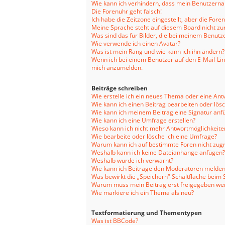
Wie kann ich verhindern, dass mein Benutzernam
Die Forenuhr geht falsch!
Ich habe die Zeitzone eingestellt, aber die For
Meine Sprache steht auf diesem Board nicht zu
Was sind das für Bilder, die bei meinem Benu
Wie verwende ich einen Avatar?
Was ist mein Rang und wie kann ich ihn ändern?
Wenn ich bei einem Benutzer auf den E-Mail-Link
mich anzumelden.
Beiträge schreiben
Wie erstelle ich ein neues Thema oder eine Ant
Wie kann ich einen Beitrag bearbeiten oder lös
Wie kann ich meinem Beitrag eine Signatur anf
Wie kann ich eine Umfrage erstellen?
Wieso kann ich nicht mehr Antwortmöglichkeiten
Wie bearbeite oder lösche ich eine Umfrage?
Warum kann ich auf bestimmte Foren nicht zugr
Weshalb kann ich keine Dateianhänge anfügen?
Weshalb wurde ich verwarnt?
Wie kann ich Beiträge den Moderatoren melden
Was bewirkt die „Speichern“-Schaltfläche beim 
Warum muss mein Beitrag erst freigegeben we
Wie markiere ich ein Thema als neu?
Textformatierung und Thementypen
Was ist BBCode?