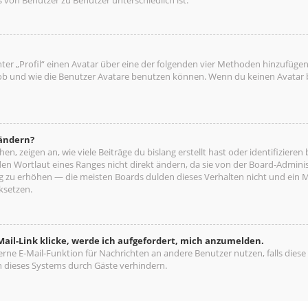
ter „Profil“ einen Avatar über eine der folgenden vier Methoden hinzufügen
b und wie die Benutzer Avatare benutzen können. Wenn du keinen Avatar be
 ändern?
n, zeigen an, wie viele Beiträge du bislang erstellt hast oder identifizie
n Wortlaut eines Ranges nicht direkt ändern, da sie von der Board-Administ
ng zu erhöhen — die meisten Boards dulden dieses Verhalten nicht und ein 
ksetzen.
ail-Link klicke, werde ich aufgefordert, mich anzumelden.
terne E-Mail-Funktion für Nachrichten an andere Benutzer nutzen, falls diese
 dieses Systems durch Gäste verhindern.