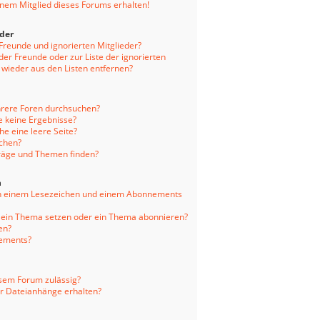
inem Mitglied dieses Forums erhalten!
eder
 Freunde und ignorierten Mitglieder?
 der Freunde oder zur Liste der ignorierten
 wieder aus den Listen entfernen?
hrere Foren durchsuchen?
e keine Ergebnisse?
e eine leere Seite?
uchen?
träge und Themen finden?
n
en einem Lesezeichen und einem Abonnements
f ein Thema setzen oder ein Thema abonnieren?
en?
nements?
sem Forum zulässig?
er Dateianhänge erhalten?