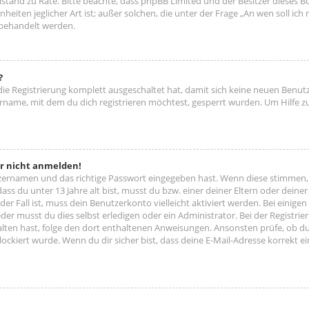
 Beistand zu Rate. Bitte beachte, dass phpBB Limited und der Besitzer diese
nheiten jeglicher Art ist; außer solchen, die unter der Frage „An wen soll ic
 behandelt werden.
?
 die Registrierung komplett ausgeschaltet hat, damit sich keine neuen Ben
ername, mit dem du dich registrieren möchtest, gesperrt wurden. Um Hilfe z
er nicht anmelden!
tzernamen und das richtige Passwort eingegeben hast. Wenn diese stimmen,
dass du unter 13 Jahre alt bist, musst du bzw. einer deiner Eltern oder dei
 der Fall ist, muss dein Benutzerkonto vielleicht aktiviert werden. Bei eini
der musst du dies selbst erledigen oder ein Administrator. Bei der Registrier
halten hast, folge den dort enthaltenen Anweisungen. Ansonsten prüfe, ob d
lockiert wurde. Wenn du dir sicher bist, dass deine E-Mail-Adresse korrekt