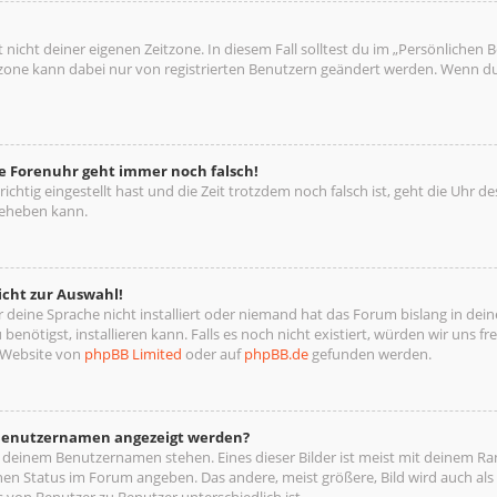
 nicht deiner eigenen Zeitzone. In diesem Fall solltest du im „Persönlichen 
eitzone kann dabei nur von registrierten Benutzern geändert werden. Wenn du no
die Forenuhr geht immer noch falsch!
richtig eingestellt hast und die Zeit trotzdem noch falsch ist, geht die Uhr d
beheben kann.
icht zur Auswahl!
deine Sprache nicht installiert oder niemand hat das Forum bislang in deine
benötigst, installieren kann. Falls es noch nicht existiert, würden wir uns 
 Website von
phpBB Limited
oder auf
phpBB.de
gefunden werden.
m Benutzernamen angezeigt werden?
i deinem Benutzernamen stehen. Eines dieser Bilder ist meist mit deinem Ran
nen Status im Forum angeben. Das andere, meist größere, Bild wird auch als „
s von Benutzer zu Benutzer unterschiedlich ist.